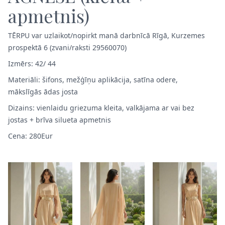
apmetnis)
TĒRPU var uzlaikot/nopirkt manā darbnīcā Rīgā, Kurzemes
prospektā 6 (zvani/raksti 29560070)
Izmērs: 42/ 44
Materiāli: šifons, mežģīņu aplikācija, satīna odere,
mākslīgās ādas josta
Dizains: vienlaidu griezuma kleita, valkājama ar vai bez
jostas + brīva silueta apmetnis
Cena: 280Eur