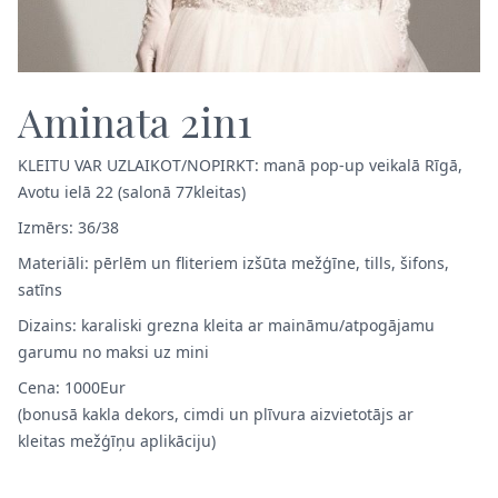
Aminata 2in1
KLEITU VAR UZLAIKOT/NOPIRKT: manā pop-up veikalā Rīgā,
Avotu ielā 22 (salonā 77kleitas)
Izmērs: 36/38
Materiāli: pērlēm un fliteriem izšūta mežģīne, tills, šifons,
satīns
Dizains: karaliski grezna kleita ar maināmu/atpogājamu
garumu no maksi uz mini
Cena: 1000Eur
(bonusā kakla dekors, cimdi un plīvura aizvietotājs ar
kleitas mežģīņu aplikāciju)