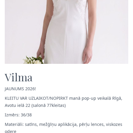
Vilma
JAUNUMS 2026!
KLEITU VAR UZLAIKOT/NOPIRKT manā pop-up veikalā Rīgā,
Avotu ielā 22 (salonā 77kleitas)
Izmērs: 36/38
Materiāli: satīns, mežģīņu aplikācija, pērļu lences, viskozes
odere