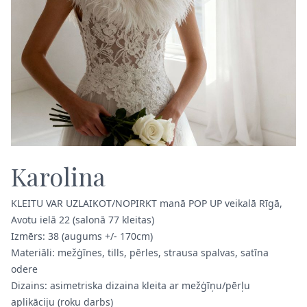
Karolina
KLEITU VAR UZLAIKOT/NOPIRKT manā POP UP veikalā Rīgā,
Avotu ielā 22 (salonā 77 kleitas)
Izmērs: 38 (augums +/- 170cm)
Materiāli: mežģīnes, tills, pērles, strausa spalvas, satīna
odere
Dizains: asimetriska dizaina kleita ar mežģīņu/pērļu
aplikāciju (roku darbs)