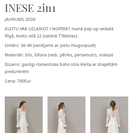
INESE 2in1
JAUNUMS 2026!
KLEITU VAR UZLAIKOT / NOPIRKT manā pop-up veikalā
Rīgā, Avotu ielā 22 (salonā 77kleitas).
Izmērs: 36-40 (variējams ar jostu mugurpusē)
Materiāli: tills, šifona ziedi, pērles, perlamutrs, viskoze
Dizains: gaisīgi romantiska boho stila kleita ar drapētām
piedurknēm
Cena: 700Eur