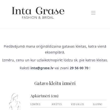
Piedāvājumā mana oriģināldizaina gatavas kleitas, katra vienā
eksemplārā.
Izmēru, cenu un kur uzlaikot/nopirkt lūdzu sk. pie katras kleitas.
Raksti
inta@grase.lv
vai zvani
29 56 00 70
!
Gatavo kleitu izmēri
Apkārtmēri (cm)
IZMĒRS
KRŪTIS
VIDUKLIS
GURNI