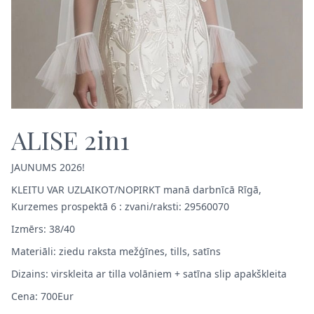
ALISE 2in1
JAUNUMS 2026!
KLEITU VAR UZLAIKOT/NOPIRKT manā darbnīcā Rīgā,
Kurzemes prospektā 6 : zvani/raksti: 29560070
Izmērs: 38/40
Materiāli: ziedu raksta mežģīnes, tills, satīns
Dizains: virskleita ar tilla volāniem + satīna slip apakškleita
Cena: 700Eur