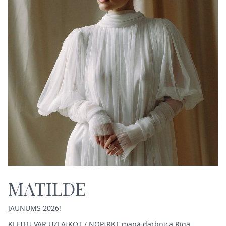
MATILDE
JAUNUMS 2026!
KLEITU VAR UZLAIKOT / NOPIRKT manā darbnīcā Rīgā,