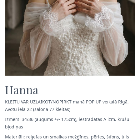
Hanna
KLEITU VAR UZLAIKOT/NOPIRKT manā POP UP veikalā Rīgā,
Avotu ielā 22 (salonā 77 kleitas)
Izmērs: 34/36 (augums +/- 175cm), iestrādātas A izm. krūšu
bļodiņas
Materiāli: reljefas un smalkas mežģīnes, pērles, šifons, tills