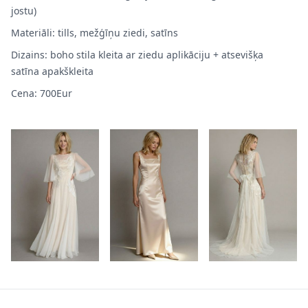
jostu)
Materiāli: tills, mežģīņu ziedi, satīns
Dizains: boho stila kleita ar ziedu aplikāciju + atsevišķa
satīna apakškleita
Cena: 700Eur