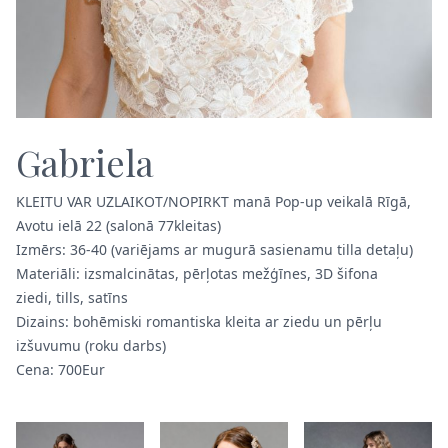
Gabriela
KLEITU VAR UZLAIKOT/NOPIRKT manā Pop-up veikalā Rīgā,
Avotu ielā 22 (salonā 77kleitas)
Izmērs: 36-40 (variējams ar mugurā sasienamu tilla detaļu)
Materiāli: izsmalcinātas, pērļotas mežģīnes, 3D šifona
ziedi, tills, satīns
Dizains: bohēmiski romantiska kleita ar ziedu un pērļu
izšuvumu (roku darbs)
Cena: 700Eur